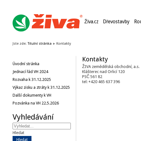
Živa.cz
Dřevostavby
Ro
Jste zde:
Titulní stránka
Kontakty
Kontakty
Úvodní stránka
ŽIVA zemědělská obchodní, a.s.
Jednací řád VH 2024
Klášterec nad Orlicí 120
PSČ 561 82
Rozvaha k 31.12.2025
tel: +420 465 637 396
Výkaz zisku a ztráty k 31.12.2025
Další dokumenty k VH
Pozvánka na VH 22.5.2026
Vyhledávání
Hledat
Hledat