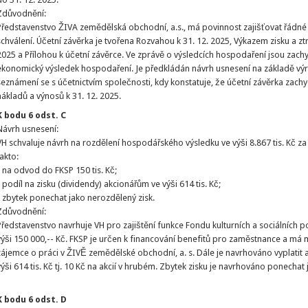
Zdůvodnění:
Představenstvo ŽIVA zemědělská obchodní, a.s., má povinnost zajišťovat řádné 
schválení. Účetní závěrka je tvořena Rozvahou k 31. 12. 2025, Výkazem zisku a zt
2025 a Přílohou k účetní závěrce. Ve zprávě o výsledcích hospodaření jsou zach
ekonomický výsledek hospodaření. Je předkládán návrh usnesení na základě vý
seznámení se s účetnictvím společnosti, kdy konstatuje, že účetní závěrka zachy
nákladů a výnosů k 31. 12. 2025.
K bodu 6 odst. C
Návrh usnesení:
VH schvaluje návrh na rozdělení hospodářského výsledku ve výši 8.867 tis. Kč za
takto:
- na odvod do FKSP 150 tis. Kč;
- podíl na zisku (dividendy) akcionářům ve výši 614 tis. Kč;
- zbytek ponechat jako nerozdělený zisk.
Zdůvodnění:
Představenstvo navrhuje VH pro zajištění funkce Fondu kulturních a sociálních p
výši 150 000,-- Kč. FKSP je určen k financování benefitů pro zaměstnance a má mot
zájemce o práci v ŽIVĚ zemědělské obchodní, a. s. Dále je navrhováno vyplatit 
výši 614 tis. Kč tj. 10 Kč na akcií v hrubém. Zbytek zisku je navrhováno ponechat
K bodu 6 odst. D