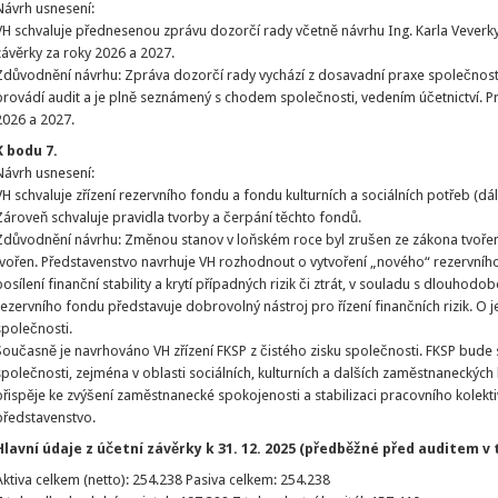
Návrh usnesení:
VH schvaluje přednesenou zprávu dozorčí rady včetně návrhu Ing. Karla Veverky
závěrky za roky 2026 a 2027.
Zdůvodnění návrhu: Zpráva dozorčí rady vychází z dosavadní praxe společnosti
provádí audit a je plně seznámený s chodem společnosti, vedením účetnictví. Pr
2026 a 2027.
K bodu 7.
Návrh usnesení:
VH schvaluje zřízení rezervního fondu a fondu kulturních a sociálních potřeb (dál
Zároveň schvaluje pravidla tvorby a čerpání těchto fondů.
Zdůvodnění návrhu: Změnou stanov v loňském roce byl zrušen ze zákona tvořený
tvořen. Představenstvo navrhuje VH rozhodnout o vytvoření „nového“ rezervníh
posílení finanční stability a krytí případných rizik či ztrát, v souladu s dlouhodo
rezervního fondu představuje dobrovolný nástroj pro řízení finančních rizik. O
společnosti.
Současně je navrhováno VH zřízení FKSP z čistého zisku společnosti. FKSP bud
společnosti, zejména v oblasti sociálních, kulturních a dalších zaměstnaneckýc
přispěje ke zvýšení zaměstnanecké spokojenosti a stabilizaci pracovního kolekt
představenstvo.
Hlavní údaje z účetní závěrky k 31. 12. 2025 (předběžné před auditem v t
Aktiva celkem (netto): 254.238 Pasiva celkem: 254.238