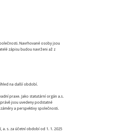
polečnosti. Navrhované osoby jsou
atelé zápisu budou navrženi až z
ýhled na další období.
adní praxe. Jako statutární orgán a.s.
 zprávě jsou uvedeny podstatné
, záměry a perspektivy společnosti.
a. s. za účetní období od 1. 1. 2025