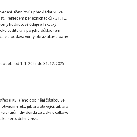
vedení účetnictví a předkládat VH ke
rát, Přehledem peněžních toků k 31. 12.
yceny hodnotové údaje a faktický
roku auditora a po jeho důkladném
cuje a podává věrný obraz aktiv a pasiv,
 období od 1. 1. 2025 do 31. 12. 2025
otřeb (FKSP) jeho doplnění částkou ve
ivační efekt, jak pro stávající, tak pro
akcionářům dividendu ze zisku v celkové
 jako nerozdělený zisk.