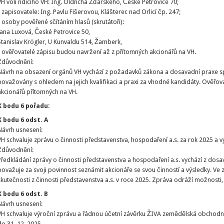
VH volí řídícího VH: Ing. Oldřicha Žďárského, České Petrovice 70;
- zapisovatele: Ing. Pavlu Fišerovou, Klášterec nad Orlicí čp. 247;
- osoby pověřené sčítáním hlasů (skrutátoři):
Jana Luxová, České Petrovice 50,
Stanislav Krögler, U Kunvaldu 514, Žamberk,
- ověřovatelé zápisu budou navržení až z přítomných akcionářů na VH.
Zdůvodnění:
Návrh na obsazení orgánů VH vychází z požadavků zákona a dosavadní praxe s
považovány s ohledem na jejich kvalifikaci a praxi za vhodné kandidáty. Ověřov
akcionářů přítomných na VH.
K bodu 6 pořadu:
K bodu 6 odst. A
Návrh usnesení:
VH schvaluje zprávu o činnosti představenstva, hospodaření a.s. za rok 2025 a v
Zdůvodnění:
Předkládání zprávy o činnosti představenstva a hospodaření a.s. vychází z dosav
považuje za svoji povinnost seznámit akcionáře se svou činností a výsledky. Ve
skutečnosti z činnosti představenstva a.s. v roce 2025. Zpráva odráží možnosti
K bodu 6 odst. B
Návrh usnesení:
VH schvaluje výroční zprávu a řádnou účetní závěrku ŽIVA zemědělská obchodní, 
do 31. 12. 2025.