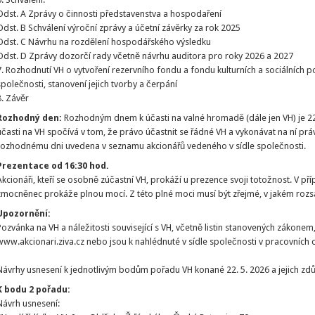
Odst. A Zprávy o činnosti představenstva a hospodaření
Odst. B Schválení výroční zprávy a účetní závěrky za rok 2025
Odst. C Návrhu na rozdělení hospodářského výsledku
Odst. D Zprávy dozorčí rady včetně návrhu auditora pro roky 2026 a 2027
7. Rozhodnutí VH o vytvoření rezervního fondu a fondu kulturních a sociálních po
společnosti, stanovení jejich tvorby a čerpání
8. Závěr
Rozhodný den:
Rozhodným dnem k účasti na valné hromadě (dále jen VH) je 2
účasti na VH spočívá v tom, že právo účastnit se řádné VH a vykonávat na ní pr
rozhodnému dni uvedena v seznamu akcionářů vedeného v sídle společnosti.
Prezentace od 16:30 hod.
Akcionáři, kteří se osobně zúčastní VH, prokáží u prezence svoji totožnost. V p
zmocněnec prokáže plnou mocí. Z této plné moci musí být zřejmé, v jakém roz
Upozornění:
Pozvánka na VH a náležitosti související s VH, včetně listin stanovených zákonem
www.akcionari.ziva.cz nebo jsou k nahlédnuté v sídle společnosti v pracovních
Návrhy usnesení k jednotlivým bodům pořadu VH konané 22. 5. 2026 a jejich zd
K bodu 2 pořadu:
Návrh usnesení: