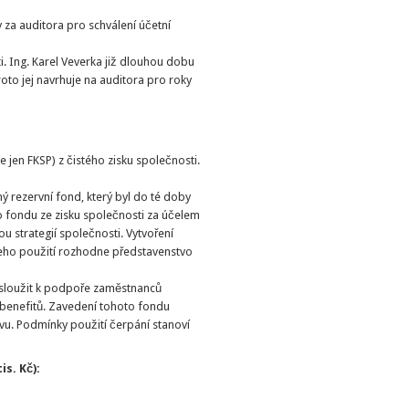
 za auditora pro schválení účetní
. Ing. Karel Veverka již dlouhou dobu
oto jej navrhuje na auditora pro roky
e jen FKSP) z čistého zisku společnosti.
 rezervní fond, který byl do té doby
o fondu ze zisku společnosti za účelem
bou strategií společnosti. Vytvoření
 jeho použití rozhodne představenstvo
e sloužit k podpoře zaměstnanců
h benefitů. Zavedení tohoto fondu
ivu. Podmínky použití čerpání stanoví
is. Kč):