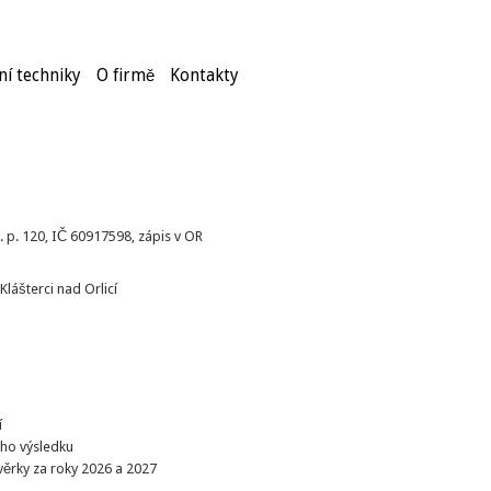
í techniky
O firmě
Kontakty
. p. 120, IČ 60917598, zápis v OR
lášterci nad Orlicí
í
ého výsledku
věrky za roky 2026 a 2027