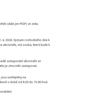
třeb (dále jen FKSP) ze zisku
2. 4. 2026. Význam rozhodného dne k
áva akcionáře, má osoba, která bude k
řípadě zastupování akcionáře se
sahu je zmocněn zastupovat.
, jsou uveřejněny na
 dnech v době od 8:30 do 15:00 hod.
ůvodnění: