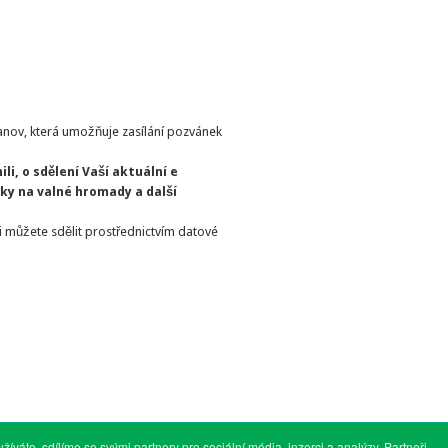
nov, která umožňuje zasílání pozvánek
li, o sdělení Vaší aktuální e
ky na valné hromady a další
ji můžete sdělit prostřednictvím datové
váte, sdílíme se svými partnery pro sociální média, inzerci a analýzy. Partneři