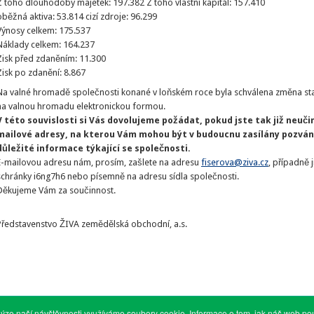
Z toho dlouhodobý majetek: 197.382 Z toho vlastní kapitál: 157.410
oběžná aktiva: 53.814 cizí zdroje: 96.299
Výnosy celkem: 175.537
Náklady celkem: 164.237
Zisk před zdaněním: 11.300
Zisk po zdanění: 8.867
Na valné hromadě společnosti konané v loňském roce byla schválena změna sta
na valnou hromadu elektronickou formou.
V této souvislosti si Vás dovolujeme požádat, pokud jste tak již neučini
mailové adresy, na kterou Vám mohou být v budoucnu zasílány pozván
důležité informace týkající se společnosti.
E-mailovou adresu nám, prosím, zašlete na adresu
fiserova@ziva.cz
, případně 
schránky i6ng7h6 nebo písemně na adresu sídla společnosti.
Děkujeme Vám za součinnost.
Představenstvo ŽIVA zemědělská obchodní, a.s.
ýze naší návštěvnosti využíváme soubory cookie. Informace o tom, jak náš web použí