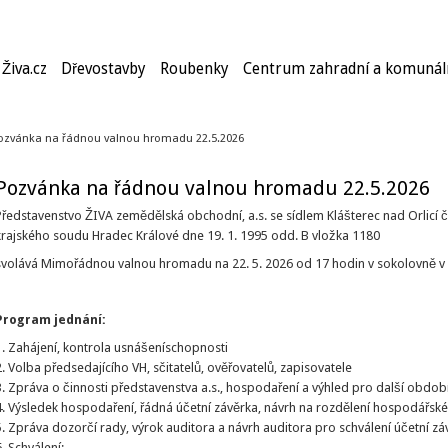
Živa.cz
Dřevostavby
Roubenky
Centrum zahradní a komunáln
ozvánka na řádnou valnou hromadu 22.5.2026
Pozvánka na řádnou valnou hromadu 22.5.2026
Představenstvo ŽIVA zemědělská obchodní, a.s. se sídlem Klášterec nad Orlicí č
krajského soudu Hradec Králové dne 19. 1. 1995 odd. B vložka 1180
svolává Mimořádnou valnou hromadu na 22. 5. 2026 od 17 hodin v sokolovně v K
Program jednání:
1. Zahájení, kontrola usnášeníschopnosti
2. Volba předsedajícího VH, sčitatelů, ověřovatelů, zapisovatele
3. Zpráva o činnosti představenstva a.s., hospodaření a výhled pro další obdob
4. Výsledek hospodaření, řádná účetní závěrka, návrh na rozdělení hospodářsk
5. Zpráva dozorčí rady, výrok auditora a návrh auditora pro schválení účetní zá
6. Schválení: